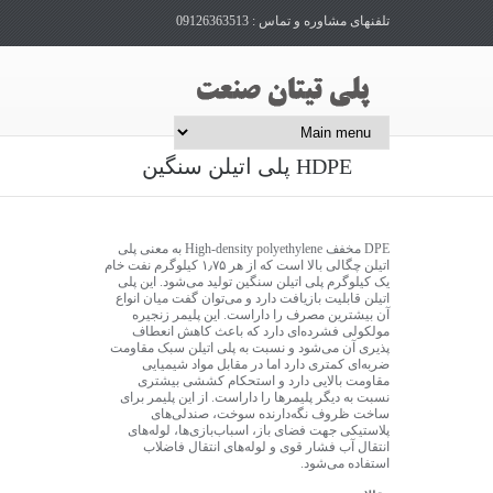
تلفنهای مشاوره و تماس : 09126363513
پلی اتیلن سنگین HDPE
DPE مخفف High-density polyethylene به معنی پلی
اتیلن چگالی بالا است که از هر ۱٫۷۵ کیلوگرم نفت خام
یک کیلوگرم پلی اتیلن سنگین تولید می‌شود. این پلی
اتیلن قابلیت بازیافت دارد و می‌توان گفت میان انواع
آن بیشترین مصرف را داراست. این پلیمر زنجیره
مولکولی فشرده‌ای دارد که باعث کاهش انعطاف
پذیری آن می‌شود و نسبت به پلی اتیلن سبک مقاومت
ضربه‌ای کمتری دارد اما در مقابل مواد شیمیایی
مقاومت بالایی دارد و استحکام کششی بیشتری
نسبت به دیگر پلیمرها را داراست. از این پلیمر برای
ساخت ظروف نگه‌دارنده سوخت، صندلی‌های
پلاستیکی جهت فضای باز، اسباب‌بازی‌ها، لوله‌های
انتقال آب فشار قوی و لوله‌های انتقال فاضلاب
استفاده می‌شود.