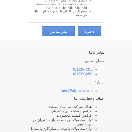
تگ‌های HTML مجاز: <a> <em>
<strong> <cite> <blockquote> <code>
<ul> <ol> <li> <dl> <dt> <dd>
خطوط و پاراگراف‌ها بطور خودکار اعمال
می‌شوند.
تماس با ما
شماره تماس :
02133984312
02133984609
ایمیل :
info@Polytitansanat.ir
اهداف و خط مشی ما
اهداف شرکت پلی تیتان صنعت:
افزایش رضایتمندی مشتریان
افزایش کیفیت محصولات
تولید محصولات بر حسب نیاز مشتریان در
اسرع وقت
تولید محصولات با توجه به سازگاری با محیط