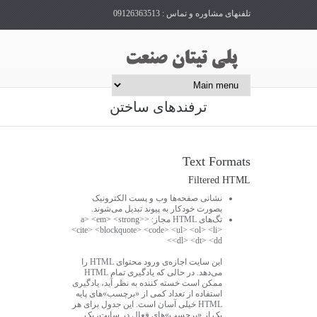
تلفنهای مشاوره و تماس : 09126363513
ترفندهای ساختن
Text Formats
Filtered HTML
نشانی صفحه‌ها وب و پست الکترونیک
بصورت خودکار به پیوند تبدیل می‌شوند.
تگ‌های HTML مجاز: <a> <em> <strong>
<cite> <blockquote> <code> <ul> <ol> <li>
<dl> <dt> <dd>
این سایت اجازه‌ی ورود محتوای HTML را
می‌دهد. در حالی که یادگیری تمام HTML
ممکن است خسته کننده به نظر آید، یادگیری
استفاده از تعداد کمی از «برچسب»‌های پایه
HTML خیلی آسان است. این جدول برای هر
یک از «برچسب»‌های فعال در سایت، یک