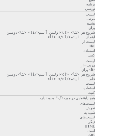
برنامه
نویسی.
لیست
مرتب
نشده -
برای
شروع هر
<ul> <li>اولین آیتم</li> <li>دومین
آیتم از
آیتم</li> </ul>
لیست از
<li>
استفاده
کنید.
لیست
مرتب - از
<li> برای
شروع هر
<ol> <li>اولین آیتم</li> <li>دومین
قلم
آیتم</li> </ol>
لیست
استفاده
کنید.
هیچ راهنمایی در مورد تگ
li
وجود ندارد
لیست‌های
تعریف
شبیه به
لیست‌های
دیگر
HTML
است.
<dl>