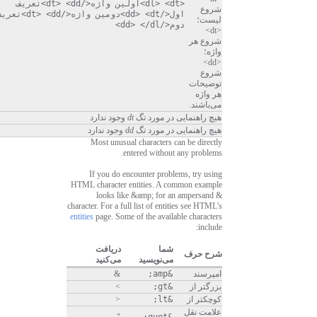
<dl> <dt>اولین واژه</dt> <dd>تعریف
شروع
اول</dd> <dt>دومین واژه</dt> <dd>ت
لیست؛
دوم</dd> </dl>
<dt>
شروع هر
واژه؛
<dd>
شروع
توضیحات
هر واژه
می‌باشند.
هیچ راهنمایی در مورد تگ
dt
وجود ندارد
هیچ راهنمایی در مورد تگ
dd
وجود ندارد
Most unusual characters can be directly
entered without any problems.
If you do encounter problems, try using
HTML character entities. A common example
looks like &amp; for an ampersand &
character. For a full list of entities see HTML's
entities
page. Some of the available characters
include:
شما
دریافت
شرح حرف
می‌نویسید
می‌کنید
امپرسند
&amp;
&
بزرگتر از
&gt;
>
کوچکتر از
&lt;
<
علامت نقل