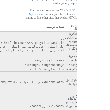
نمونه ارائه کرده است.
For more information see W3C's
HTML
Specifications
or use your favorite search
engine to find other sites that explain HTML.
شرح
شما می‌نویسید
تگ
لنگرها
برای ایجاد
<a
پیوند به
olytitansanat.ir
صفحه‌های
پلی اتیلن ، فروش لوله پلی اتیلن ، خرید
دیگر به
لوله پلی اتیلن ، تولید لوله پلی اتیلن</a
کار
می‌روند.
با اهمیت
<em>با اهمیت</em>
<strong>Strong</strong>
Strong
ذکر شده
<cite>ذکر شده</cite>
بلوک نقل
<blockquote>بلوک نقل قول شده</blockquote>
قول شده
متن
کدگذاری
شده برای
نمایش کد
<code>کدگذاری</code>
منبع