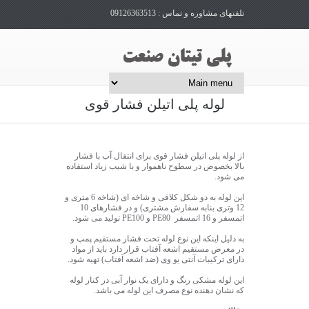
تلفنهای مشاوره و تماس : 09126363513
لوله پلی اتیلن فشار قوی
از لوله پلی اتیلن فشار قوی برای انتقال آب با فشار
بالا بخصوص در سطوح ناهموار و با شیب زیاد استفاده
می شود.
این لوله به دو شکل کلافی و شاخه ای (شاخه 6 متری و
12 وتری بنابه سفارش مشتری) و در فشارهای 10
اتمسفر و 16 اتمسفر PE80 و PE100 تولید می شود.
به دلیل اینکه این نوع لوله تحت فشار مستقیم پمپ و
در معرض مستقیم اشعه آفتاب قرار دارد باید از مواد
دارای ترکیبات آنتی یو وی (ضد اشعه آفتاب) تهیه شود.
این لوله مشکی رنگ و دارای یک نوار آبی در کنار لوله
که نشان دهنده نوع مصرف این لوله می باشد.