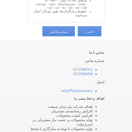
تگ‌های HTML مجاز: <a> <em>
<strong> <cite> <blockquote> <code>
<ul> <ol> <li> <dl> <dt> <dd>
خطوط و پاراگراف‌ها بطور خودکار اعمال
می‌شوند.
تماس با ما
شماره تماس :
02133984312
02133984609
ایمیل :
info@Polytitansanat.ir
اهداف و خط مشی ما
اهداف شرکت پلی تیتان صنعت:
افزایش رضایتمندی مشتریان
افزایش کیفیت محصولات
تولید محصولات بر حسب نیاز مشتریان در
اسرع وقت
تولید محصولات با توجه به سازگاری با محیط