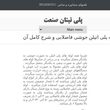
تلفنهای مشاوره و تماس : 09126363513
ه پلی اتیلن جوشی فاضلابی و شرح کامل آن
تقریبا همه لوله های پلی اتیلن به صورت جوشی به
یکدیگر متصل میگردند .و در برخی از سایزها لوله های
پلی اتیلن به صورت پیچی به یکدیگر متصل میگردند .
لوله های پلی ذاتیلن معمولا به صورت لب جوش با
دستگاههای جوش پلی اتیلن در درجه حرارت معیینی
در یک مدت زمان خاص به یکدیگر مرتبت میگردند .
لوله های پلی اتیلن فاضلابی نیز یکی دیگر از انواع لوله
های پلی اتیلن میباشند که با فشار ضعیفتر نسبت به
لوله های آبرسانی مورد استفاده قرار میگیرند . لوله
های پلی اتیلن فاضلابی بسته به نوع فشار سیال دارای
فشار متفاوتی از یکدیگر میباشند ولی به صورت
معمول فشار لوله های فاضلابی بین ۴ الی ۶ بار تعریف
گردیده است که در سایزهای بین ۵۰ الی ۶۳۰ ۴ بار و به
بالا معمولا ۶ بار میباشد .