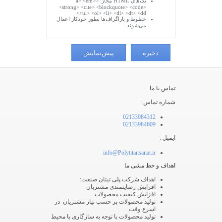
تگ‌های HTML مجاز: <a> <em>
<strong> <cite> <blockquote> <code>
<ul> <ol> <li> <dl> <dt> <dd>
خطوط و پاراگراف‌ها بطور خودکار اعمال
می‌شوند.
تماس با ما
شماره تماس :
02133984312
02133984609
ایمیل :
info@Polytitansanat.ir
اهداف و خط مشی ما
اهداف شرکت پلی تیتان صنعت:
افزایش رضایتمندی مشتریان
افزایش کیفیت محصولات
تولید محصولات بر حسب نیاز مشتریان در
اسرع وقت
تولید محصولات با توجه به سازگاری با محیط