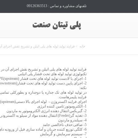
تلفنهای مشاوره و تماس : 09126363513
خانه
> فرایند تولید لوله های پلی اتیلن و تشریح نقش اجزای آن
فرایند تولید لوله های پلی اتیلن و تشریح نقش اجزای آن در 
تکنولوژی تولید لوله های تحت فشار پلی اتیلنی
1- اجزای با لادست تولید لوله های تحت فشار (upstream)PE
2- اجزای پایین دست تولید لوله های تحت فشار(Downstream)PE
نکته:
در تولید لوله های تک جداره یا دوجداره و بطورکلی تمامی
فرایند پلیمرهاست.
اجزای فرایند اکستروژن - لوله اجزای بالا دستی(upstream)
1- الکتروموتور:تامین کننده انرژی
2- گیربکس:انتقال دهنده انرژی الکتروموتور به ماردون
3- تغذیه گر(Feeder):انتقال دهنده مواد از سیلو به اکسترودر
4- سیلندرو ماردون
5- صافی:حذف ناخالصی جامد
6- کلگی:توزیع کننده جریان و آماده سازی قبل از ورودبه دای
7- سیستم سرمایش و گرمایش