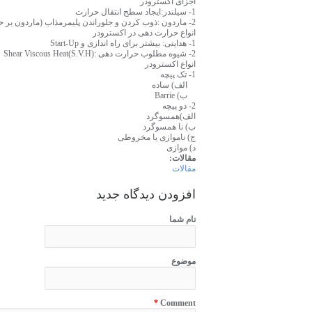
اجزای اکسترودر
1- سیلندر:ایجاد سطح انتقال حرارت
2- ماردون :ذوب کردن و جلوراندن پلیمرمذاب (ماردون بر حسب ماده مورد استفاده متفاوت است)
انواع حرارت دهی در اکسترودر
1- هدایتی: بیشتر برای راه اندازی و Start-Up
2- شیوه مطلوب حرارت دهی :Shear Viscous Heat(S.V.H)
انواع اکسترودر
1- تک پیچه
الف) ساده
ب) Barrie
2- دو پیچه
الف)همسوگرد
ب) نا همسوگرد
ج) ناموازی یا مخروطی
د) موازی
مقالات:
مقالات
افزودن دیدگاه جدید
نام شما
موضوع
*
Comment