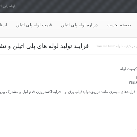
لوله پلی ات
صفحه نخست
درباره لوله پلی اتیلن
قیمت لوله پلی اتیلن
استا
شما اینجا هستید
فرایند تولید لوله های پلی اتیلن و 
 در کیفیت لوله
You are here:
کیفیت لوله
 فرایندهای پلیمری مانند تزریق،تولیدفیلم،ورق و... فراینداکستروژن قدم اول و مشترک بی