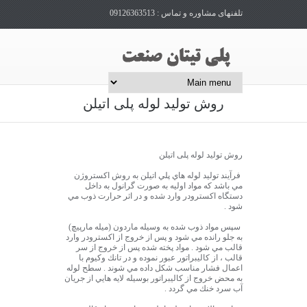
تلفنهای مشاوره و تماس : 09126363513
روش توليد لوله پلی اتیلن
روش توليد لوله پلی اتیلن
فرآيند توليد لوله هاي پلي اتيلن به روش اكستروژن
مي باشد كه مواد اوليه به صورت گرانول به داخل
دستگاه اكسترودر وارد شده و در اثر حرارت ذوب مي
شود .
سپس مواد ذوب شده به وسيله ماردون (ميله مارپيچ)
به جلو رانده مي شود و پس از خروج از اكسترودر وارد
قالب مي شود . مواد پخته شده پس از خروج از سر
قالب ، از كاليبراتور عبور نموده و در تانك وكيوم با
اعمال فشار مناسب شكل داده مي شوند . سطح لوله
به محض خروج از كاليبراتور بوسيله لايه هايي از جريان
آب سرد خنك مي گردد .