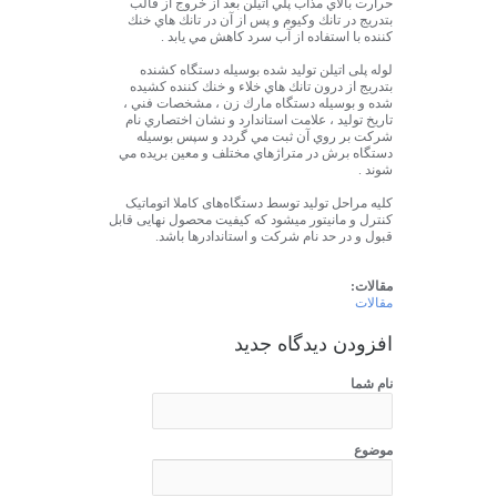
حرارت بالاي مذاب پلي اتيلن بعد از خروج از قالب
بتدريج در تانك وكيوم و پس از آن در تانك هاي خنك
كننده با استفاده از آب سرد كاهش مي يابد .
لوله پلی اتیلن توليد شده بوسيله دستگاه كشنده
بتدريج از درون تانك هاي خلاء و خنك كننده كشيده
شده و بوسيله دستگاه مارك زن ، مشخصات فني ،
تاريخ توليد ، علامت استاندارد و نشان اختصاري نام
شركت بر روي آن ثبت مي گردد و سپس بوسيله
دستگاه برش در متراژهاي مختلف و معين بريده مي
شوند .
کلیه مراحل تولید توسط دستگاه‌های کاملا اتوماتیک
کنترل و مانیتور میشود که کیفیت محصول نهایی قابل
قبول و در حد نام شرکت و استاندادرها باشد.
مقالات:
مقالات
افزودن دیدگاه جدید
نام شما
موضوع