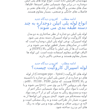
مهندسان افزایش داده است. انواع لوله های پلی اتیلن
دوجداره، در برابر مواد شیمیایی نظیر اسیدها، قلیاها،
نمک های معدنی و گازهای ناشی از چاه های نفتی و
فاضلاب های خانگی و صنعتی، بسیار مقاوم هستند.
ادامه مطلب
افزودن دیدگاه جدید
انواع لوله پلی اتیلن دوجداره به چند
دسته طبقه بندی می شوند؟
لوله پلی اتیلن دو جداره از نظر ساختاری به دو مدل
لوله کاروگیت و لوله اسپیرال دسته بندی می شود.
لوله اسپیرال، نوعی لوله پلی اتیلن دوجداره است که
اغلب در سایزهای بسیار قطور تولید می شوند و در
ساخت آن ها از پلی اتیلن با چگالی بالا (HDPE) و
الیاف فولادی مقاوم استفاده شده است. این لوله ها
بسیار مقاوم هستند و سختی بالایی دارند.
ادامه مطلب
افزودن دیدگاه جدید
لوله اسپیرال کاروگیت چیست؟
لوله های کاروگیت ( Corrugate pipe – Spiral) از لوله
های دو جداره ی از جنس پلی اتیلن دو جداره با دانسیته
ی بالا HDPE هستند، که شامل pe80 ، PE100 ، PE80 ،
مواد پلی پروپلین PP یا پی وی سی (pvc) می شوند و با
ترکیب با مواد دیگر مانند مواد شیمیایی دیگر اعم از
دوده و مستربچ رنگی به میزان کم تر از ۳ درصد مواد
اولیه مستحکم می شوند. لایه‌ی بیرونی این لوله‌ها از به
صورت شیار دار طراحی شده و به رنگ مشکی است و
لایه ی درونی صاف و صیقلی بوده و می تواند به رنگ
های آبی و زرد ساخته شود.