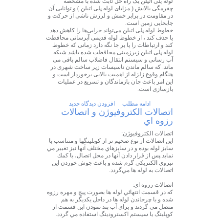
لوله پلی اتیلن یک راه حل ثابت شده با مشخصه
چقرمگی بالایش ( مزایای لوله پلی اتیلن ) و توانایی آن
در مقاومت در برابر خمش و لرزش ناشی از حرکت و
جابجایی زمین است.
خطوط لوله پلی اتیلن می‌تواند خرابی‌ها را کاهش دهد
یا حذف کند ، از خطوط لوله قدیمی آبرسانی محافظت
کند و ارتباطات را پا بر جا نگه دارد زمانی که خطوط
لوله پلی اتیلن زیرزمینی محافظت شده باشد شبکه
آب رسانی و سیستم انتقال فاضلاب سالم باقی می
ماند. که سالم ماندن تاسیسات زیر ساخت شهری در
هنگام وقوع زلزله از اهمیت بالایی برخوردار است و
این امر باعث جان بازماندگان و تسریع در عملیات
بازسازی است.
ادامه مطلب
افزودن دیدگاه جدید
اتصالات الكتروفيوژن و اتصالات
رزوه اي
اتصالات الكتروفيوژن:
اين اتصالات از نوع ضخيم تر از كوپلينگها و متناسب با
سايز لوله بوده و در سايزهاي مختلف آنها نيز تغيير مي
نمايد.پس از قرار دادن آنها در محل اتصال، با كمك
نيروي الكتريكي گرم شده و باعث جوش خوردن اين
اتصالات به لوله ها مي‌گردد.
اتصالات رزوه اي:
كه در قسمت انتهائي لوله ها بصورت پيچ و مهره رزوه
شده و با چرخاندن لوله ها در داخل يكديگر به هم
متصل مي گردند و براي آب بند نمودن اين قسمت از
كوپلينگ يا سيستم اكسترودينگ استفاده مي گردد.