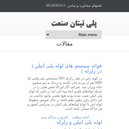
تلفنهای مشاوره و تماس : 09126363513
مقالات
فوائد سیستم های لوله پلی اتیلن (
در زلزله )
در کوبه ژاپن در طی زلزله 1995 مشخص شد وقتی که
6000 نفر از مردم جان باختند و نزدیک به نیم میلیون
خانه ویران شد. شرکت گاز اوزاکا نقص هایی را در
شبکه لوله‌های فلزی آنجا پیدا کرد اما در جایی که لوله
پلی اتیلن نصب شده بودند هیچ نقصی وجود نداشت.به
این دلایل ژاپن بطور نظم یافته در حال تعویض خطوط
لوله اش با انواع لوله‌های پلی اتیلن در سراسر کشور و
هر جا که ممکن باشد است.
ادامه مطلب
افزودن دیدگاه جدید
لوله پلی اتیلن و زلزله