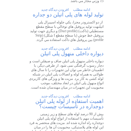
5٪ وزني مجاز مي باشد.
ادامه مطلب
افزودن دیدگاه جدید
توليد لوله های پلی اتيلن دو جداره
از دو اكسترودر مجزا، يكي جلوله اسپیرال پلی
اتیلنهت توليد پروفيل هاي توخالي با سطح مقطع
مستطيلي (داكت) (Duct profile) و ديگري جهت توليد
پروفيل خط جوش (با سطح مقطع I شكل) (Strip
profile) بين پروفيل هاي داكت استفاده مي گردد.
ادامه مطلب
افزودن دیدگاه جدید
دیواره داخلی منهول پلی اتیلن
دیواره داخلی منهول پلی اتیلن صاف و صیقلی است و
دچار رسوب گرفتگی نمی شود. از طرفی دیگر، با
اطمینان خاطر می توان این تجهیزات را تا سال های
طولانی به همراه لوله و اتصالات پلی اتیلن در شبکه
لوله کشی به کار برد. مزیت ها و ویژگی های کاربردی
انواع منهول پلی اتیلن در ابعاد مختلف، موجب
محبوبیت این تجهیزات در میان مهندسان شده است.
ادامه مطلب
افزودن دیدگاه جدید
اهمیت استفاده از لوله پلی اتیلن
دوجداره در تأسیسات چیست؟
بیش از 90 درصد لوله های سطح و زیر زمینی
تأسیسات مهم با استفاده از انواع لوله پلی اتیلن
دوجداره راه اندازه شده اند. مزیت های منحصر به فرد
این لوله های پلاستیکی، محبوبیت آن ها را در میان