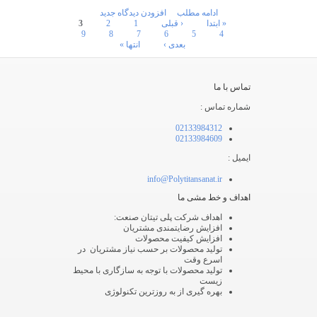
ادامه مطلب
افزودن دیدگاه جدید
صفحه‌ها
« ابتدا
‹ قبلی
1
2
3
9
8
7
6
5
4
بعدی ›
انتها »
تماس با ما
شماره تماس :
02133984312
02133984609
ایمیل :
info@Polytitansanat.ir
اهداف و خط مشی ما
اهداف شرکت پلی تیتان صنعت:
افزایش رضایتمندی مشتریان
افزایش کیفیت محصولات
تولید محصولات بر حسب نیاز مشتریان در
اسرع وقت
تولید محصولات با توجه به سازگاری با محیط
زیست
بهره گیری از به روزترین تکنولوژی