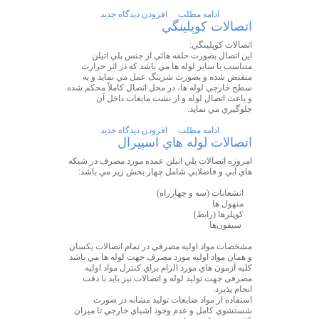
ادامه مطلب
افزودن دیدگاه جدید
اتصالات كوپلينگي
اتصالات كوپلينگي:
اين اتصال بصورت حلقه هائي از جنس پلي اتيلن
متناسب با سايز لوله ها مي باشد كه در اثر حرارت
منقبض شده و بصورت شرينگ عمل مي نمايد و به
سطح خارجي لوله ها، در محل اتصال كاملاً محكم شده
و باعث اتصال لوله و از نشت مايعات داخل آن
جلوگيري مي نمايد.
ادامه مطلب
افزودن دیدگاه جدید
اتصالات لوله هاي اسپيرال
امروزه اتصالات پلي اتيلن عمده مورد مصرف در شبكه
هاي آبي و فاضلابي شامل چهار بخش زير مي باشد:
انشعابات (سه و چهارراه)
منهول ها
كوپلرها (رابط)
سيفون‌ها
مشخصات مواد اوليه مصرفي در تمام اتصالات يكسان
و همان مواد اوليه مورد مصرف جهت لوله ها مي باشد
كليه آزمون هاي مورد الزام براي كنترل مواد اوليه
مصرفی جهت توليد لوله و اتصالات نيز بايد با دقت
انجام پذيرد.
استفاده از مواد ضايعات توليد مشابه در صورت
شستشوي كامل و عدم وجود اشياي خارجي تا ميزان