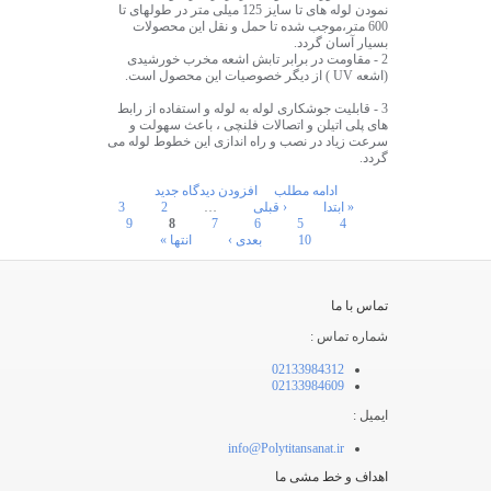
نمودن لوله های تا سایز 125 میلی متر در طولهای تا
600 متر،موجب شده تا حمل و نقل این محصولات
بسیار آسان گردد.
2 - مقاومت در برابر تابش اشعه مخرب خورشیدی
(اشعه UV ) از دیگر خصوصیات این محصول است.
3 - قابلیت جوشکاری لوله به لوله و استفاده از رابط
های پلی اتیلن و اتصالات فلنچی ، باعث سهولت و
سرعت زیاد در نصب و راه اندازی این خطوط لوله می
گردد.
ادامه مطلب
افزودن دیدگاه جدید
صفحه‌ها
« ابتدا
‹ قبلی
…
2
3
9
8
7
6
5
4
10
بعدی ›
انتها »
تماس با ما
شماره تماس :
02133984312
02133984609
ایمیل :
info@Polytitansanat.ir
اهداف و خط مشی ما