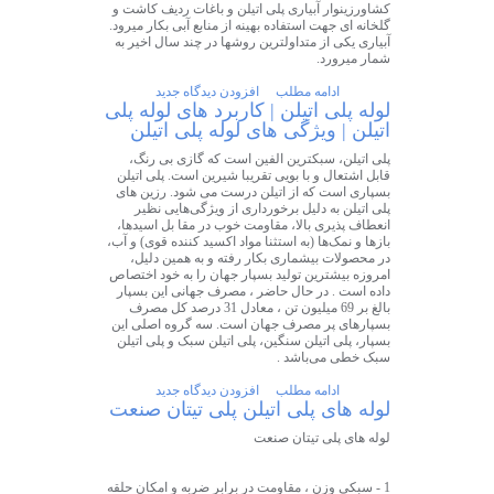
کشاورزینوار آبیاری پلی اتیلن و باغات ردیف کاشت و
گلخانه ای جهت استفاده بهینه از منابع آبی بکار میرود.
آبیاری یکی از متداولترین روشها در چند سال اخیر به
شمار میرورد.
ادامه مطلب
افزودن دیدگاه جدید
لوله پلی اتیلن | کاربرد های لوله پلی
اتیلن | ویژگی های لوله پلی اتیلن
پلی اتیلن، سبکترین الفین است که گازی بی رنگ،
قابل اشتعال و با بویی تقریبا شیرین است. پلی اتیلن
بسپاری است که از اتیلن درست می شود. رزین های
پلی اتیلن به دلیل برخورداری از ویژگی‌هایی نظیر
انعطاف پذیری بالا، مقاومت خوب در مقا بل اسیدها،
بازها و نمک‌ها (به استثنا مواد اکسید کننده قوی) و آب،
در محصولات بیشماری بکار رفته و به همین دلیل،
امروزه بیشترین تولید بسپار جهان را به خود اختصاص
داده است . در حال حاضر ، مصرف جهانی این بسپار
بالغ بر 69 میلیون تن ، معادل 31 درصد کل مصرف
بسپارهای پر مصرف جهان است. سه گروه اصلی این
بسپار، پلی اتیلن سنگین، پلی اتیلن سبک و پلی اتیلن
سبک خطی می‌باشد .
ادامه مطلب
افزودن دیدگاه جدید
لوله های پلی اتیلن پلی تیتان صنعت
لوله های پلی تیتان صنعت
1 - سبکی وزن ، مقاومت در برابر ضربه و امکان حلقه