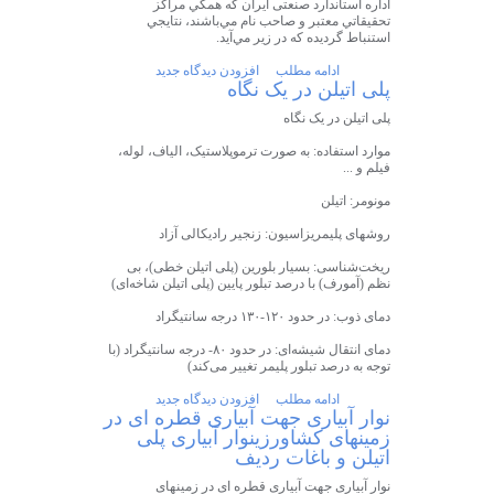
اداره استاندارد صنعتی ایران كه همگي مراكز
تحقيقاتي معتبر و صاحب نام مي‌باشند، نتايجي
استنباط گرديده كه در زير مي‌آيد.
ادامه مطلب
افزودن دیدگاه جدید
پلی اتیلن در یک نگاه
پلی اتیلن در یک نگاه
موارد استفاده: به صورت ترموپلاستیک، الیاف، لوله،
فیلم و ...
مونومر: اتیلن
روشهای پلیمریزاسیون: زنجیر رادیکالی آزاد
ریخت‌شناسی: بسیار بلورین (پلی اتیلن خطی)، بی
نظم (آمورف) با درصد تبلور پایین (پلی اتیلن شاخه‌ای)
دمای ذوب: در حدود ۱۲۰-۱۳۰ درجه سانتیگراد
دمای انتقال شیشه‌ای: در حدود ۸۰- درجه سانتیگراد (با
توجه به درصد تبلور پلیمر تغییر می‌کند)
ادامه مطلب
افزودن دیدگاه جدید
نوار آبیاری جهت آبیاری قطره ای در
زمینهای کشاورزینوار آبیاری پلی
اتیلن و باغات ردیف
نوار آبیاری جهت آبیاری قطره ای در زمینهای