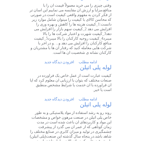
وقتی چیزی را می خرید معمولاّ قیمت ان را با
منافع،مزایا و ارزش ان مقایسه می نماییم این اسان تر
از فکر کردن به مفهوم واقعی کیفیت است.در صورتی
که محاسن کالای با کیفیت را میتوان شامل موارد زیر
دانست:1_کیفیت هزینه ها را کاهش و بهره وری را
افزایش می دهد 2_کیفیت سهم بازار را افزایش می
دهد3_کیفیت شهرت و اعتبار شرکت ها را بالا
میبرد4_کیفیت روحیه کارکنان را بالا میبرد5_کیفیت
منافع کارکنان را افزایش می دهد و... .و در اخر با
شرکت هایی معامله کنید که رفتار ان ها با مشتریان و
کارکنان نشانه ی شخصیت ان ها است.
ادامه مطلب
افزودن دیدگاه جدید
لوله پلی اتیلن
کیفیت عبارت است از عمل خاص یک فراورده در
صنعات مختلف که بتوان با ارزیابی ان معلوم کرد که ایا
ان فراورده با ان خدمت یا شرایط مشخص منطبق
است یا خیر.
ادامه مطلب
افزودن دیدگاه جدید
لوله پلی اتیلن
روند رو به رشد استفاده از مواد پلاستیکی و به طور
خاص پلی اتیلن در صنعت مرهون خواص و مشخصات
این مواد و کاربردهای ان باعث شده است در مدت
زمان کوتاهی که از عمر ان می گذرد از پیشرفت
چشمگیری در تولید و میزان کابری در صنایع مختلف را
شاهد باشد.در پنجاه سال گذشته این صنعت(پلی اتیلن)