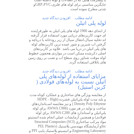
با پیشرفت هایی که در اتصالات و لوله داشته است
جایگزین مناسبی برای لوله های فلزی،GRP،PVCو
چدنی مطرح نموده است.
ادامه مطلب
افزودن دیدگاه جدید
لوله پلی اتیلن
از ابتدای دهه 1960 لوله های پلی اتیلن به طورفراینده
ای جهت کاربردهای دریایی مورد استفاده قرار گرفته
اند.تخلیه سیال،انتقال سیال از زیر رودخانه یا دریاچه و
گرفتن اب شیرین و شور عمده ترین کاربردهای لوله
های پلی اتیلن در دریا می باشد. علاوه بر کاربردهای
اصلی ذکرشده ممکن است در مواردی هحچون خطوط
لوله موقت شناور روی سطح اب و نصب بر روی زمین
های باتلاقی استفاده گردد.
ادامه مطلب
افزودن دیدگاه جدید
مزایای استفاده از لوله‌های پلی
اتیلن نسبت به لوله‌های فولادی (
کربن استیل)
از مقايسه ويژگي هاي ساختاري و عملكرد كوتاه مدت
و بلند مدت لوله پلي‌اتيلن فشرده (HDPE - High
Density Poly Ethytene ) و نيز مقايسه اسـتانداردهاي
ساخت و تولید در هر مورد (AWWA C906 براي لوله
پلي‌اتيلن و استاندارد های AWWA C200 براي لوله‌
فولادی) و همچنين آزمايشات عملي انجام شده انستيتو
مواد مركب ساختاري (SCI) Structural Composites
Incو آزمايشگاه مهندسي پلاستيك (PEL Plastics
Engineering Laboratory،و انیسیتو پلاستیک پایپ PPI و