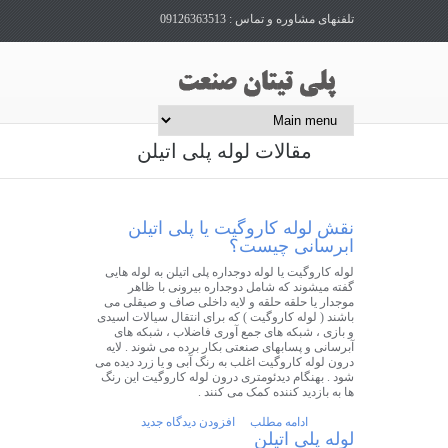
تلفنهای مشاوره و تماس : 09126363513
مقالات لوله پلی اتیلن
نقش لوله کاروگیت یا پلی اتیلن
ابرسانی چیست؟
لوله کاروگیت یا لوله دوجداره پلی اتیلن به لوله هایی
گفته میشوند که شامل دوجداره بیرونی با ظاهر
موجدار یا حلقه حلقه و لایه داخلی صاف و صیقلی می
باشند ( لوله کاروگیت ) که برای انتقال سیالات اسیدی
و بازی ، شبکه های جمع آوری فاضلاب ، شبکه های
آبرسانی و پسابهای صنعتی بکار برده می شوند . لایه
درون لوله کاروگیت اغلب به رنگ آبی و یا زرد دیده می
شود . بهنگام دیدئومتری درون لوله کاروگیت این رنگ
ها به بازدید کننده کمک می کنند .
ادامه مطلب
افزودن دیدگاه جدید
لوله پلی اتیلن